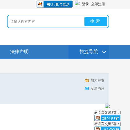
登录
立即注册
搜索
法律声明
快捷导航
加为好友
发送消息
易语言交流1群：|
易语言交流2群：|