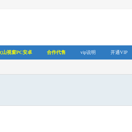
火山视窗PC安卓
合作代售
vip说明
开通VIP