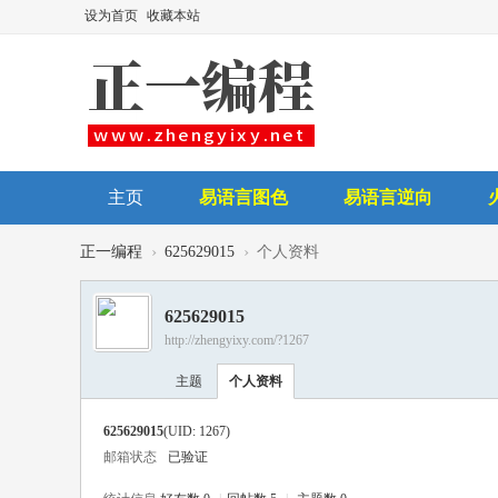
设为首页
收藏本站
主页
易语言图色
易语言逆向
后台讲师
›
›
正一编程
625629015
个人资料
625629015
http://zhengyixy.com/?1267
主题
个人资料
625629015
(UID: 1267)
邮箱状态
已验证