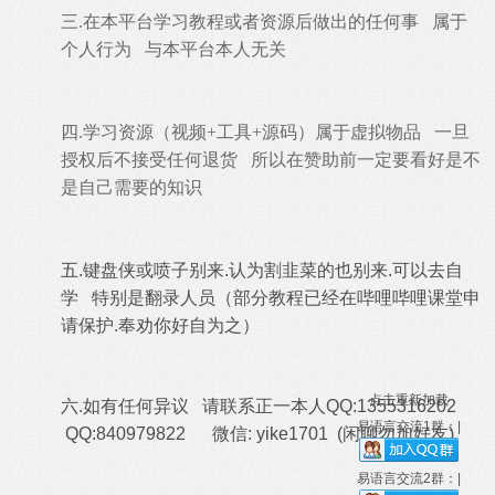
三.
在本平台学习教程或者资源后做出的任何事 属于
个人行为 与本平台本人无关
四.
学习资源（视频+工具+源码）属于虚拟物品 一旦
授权后不接受任何退货 所以在赞助前一定要看好是不
是自己需要的知识
五.
键盘侠或喷子别来.认为割韭菜的也别来.可以去自
学 特别是翻录人员（部分教程已经在哔哩哔哩课堂申
请保护.奉劝你好自为之）
点击重新加载
六.如有任何异议 请联系正一本人QQ:1355316202
易语言交流1群：|
QQ:840979822 微信: yike1701 (闲聊勿加好友)
易语言交流2群：|