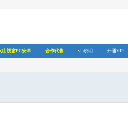
火山视窗PC安卓
合作代售
vip说明
开通VIP