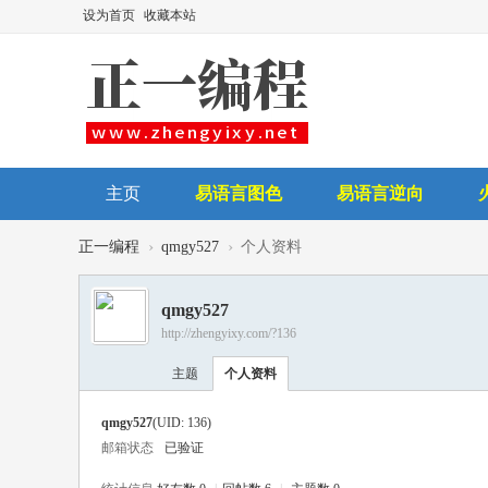
设为首页
收藏本站
主页
易语言图色
易语言逆向
后台讲师
›
›
正一编程
qmgy527
个人资料
qmgy527
http://zhengyixy.com/?136
主题
个人资料
qmgy527
(UID: 136)
邮箱状态
已验证