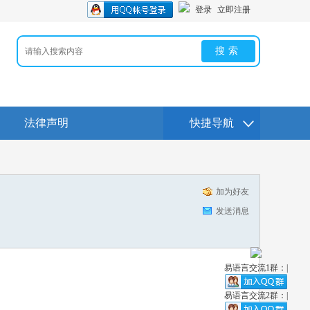
登录
立即注册
搜索
法律声明
快捷导航
加为好友
发送消息
易语言交流1群：|
易语言交流2群：|